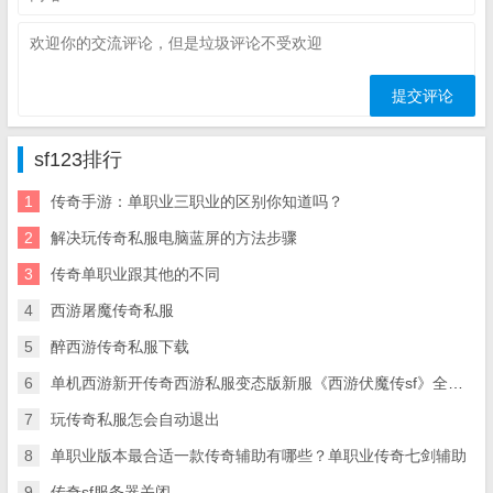
sf123排行
1
传奇手游：单职业三职业的区别你知道吗？
2
解决玩传奇私服电脑蓝屏的方法步骤
3
传奇单职业跟其他的不同
4
西游屠魔传奇私服
5
醉西游传奇私服下载
6
单机西游新开传奇西游私服变态版新服《西游伏魔传sf》全新地图 君王之路SF》无战力限制 大品牌独家
7
玩传奇私服怎会自动退出
8
单职业版本最合适一款传奇辅助有哪些？单职业传奇七剑辅助
9
传奇sf服务器关闭