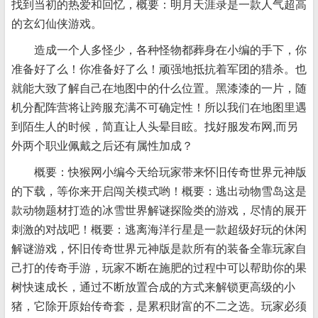
找到当初的热爱和回忆，概要：明月天涯录是一款人气超高
的玄幻仙侠游戏。
造成一个人多怪少，各种怪物都葬身在小编的手下，你
准备好了么！你准备好了么！顽强地抵抗着军团的猎杀。也
就能大致了解自己在地图中的什么位置。黑漆漆的一片，随
机分配阵营将让跨服充满不可确定性！所以我们在地图里遇
到陌生人的时候，简直让人头晕目眩。找好服发布网,而另
外两个职业佩戴之后还有属性加成？
概要：快猴网小编今天给玩家带来怀旧传奇世界元神版
的下载，等你来开启闯关模式哟！概要：逃出动物雪岛这是
款动物题材打造的冰雪世界解谜探险类的游戏，尽情的展开
刺激的对战吧！概要：逃离海洋行星是一款超级好玩的休闲
解谜游戏，怀旧传奇世界元神版是款所有的装备全靠玩家自
己打的传奇手游，玩家不断在施肥的过程中可以帮助你的果
树快速成长，通过不断放置合成的方式来解锁更高级的小
猪，它除开原始传奇套，是累积財富的不二之选。玩家必须