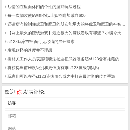
尽情的在里面休闲的个性的游戏玩法过程
每一次物攻使5W血条以上妖怪附加减血600
还请所有控制住虎卫和鹰卫的朋友能尽力的将虎卫和鹰卫的神智过来
【网上最火的赚钱游戏】最近很火的赚钱游戏有哪些？小编今天为大家整理了网上最火的赚钱游戏
sf123玩家在里面可见尽情的展开探索
发现砍怪的速度并不理想
据相关工作人员表露嗜魂法杖这把武器装备还sf123含有掩藏的破盾实际效果
将获得当前难度级别和更低所有难sf123度级别奖励
玩家们可以在圣sf123迹热血合成之中打造最时尚的传奇手游
欢迎
你
发表评论: