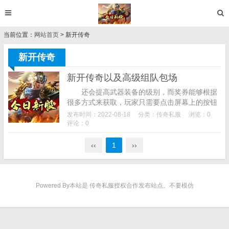
当前位置：
网站首页
> 新开传奇
新开传奇
新开传奇以及高级组队包场
还会提高武器装备的级别，而奖券能够根据
很多方式来获取，玩家只需要点击屏幕上的按钮
就可以控制飞机飞行和投放炸弹了，游戏关卡很
发布时间：2022-08-18
分类：
传奇私服
浏览：0
多，回收里面可以开启自动佩戴装备？...
评论：0
‹‹
1
››
Powered By本站是 传奇私服授权合作发布站点。不要模仿